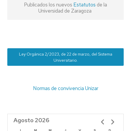
Publicados los nuevos
Estatutos
de la
Universidad de Zaragoza
Ley Orgánica 2/2023, de 22 de marzo, del Sistema
Universitario.
Normas de convivencia Unizar
Agosto 2026
Paginación
L
M
M
J
V
S
D